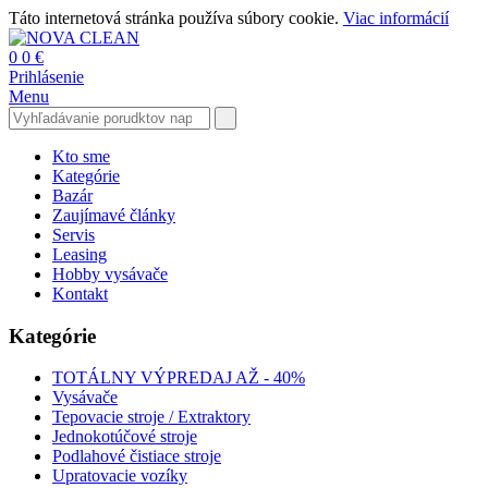
Táto internetová stránka používa súbory cookie.
Viac informácií
0
0 €
Prihlásenie
Menu
Kto sme
Kategórie
Bazár
Zaujímavé články
Servis
Leasing
Hobby vysávače
Kontakt
Kategórie
TOTÁLNY VÝPREDAJ AŽ - 40%
Vysávače
Tepovacie stroje / Extraktory
Jednokotúčové stroje
Podlahové čistiace stroje
Upratovacie vozíky