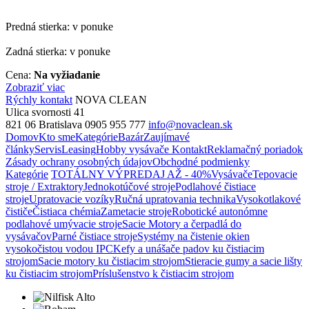
Predná stierka: v ponuke
Zadná stierka: v ponuke
Cena:
Na vyžiadanie
Zobraziť viac
Rýchly kontakt
NOVA CLEAN
Ulica svornosti 41
821 06 Bratislava
0905 955 777
info@novaclean.sk
Domov
Kto sme
Kategórie
Bazár
Zaujímavé
články
Servis
Leasing
Hobby vysávače
Kontakt
Reklamačný poriadok
Zásady ochrany osobných údajov
Obchodné podmienky
Kategórie
TOTÁLNY VÝPREDAJ AŽ - 40%
Vysávače
Tepovacie
stroje / Extraktory
Jednokotúčové stroje
Podlahové čistiace
stroje
Upratovacie vozíky
Ručná upratovania technika
Vysokotlakové
čističe
Čistiaca chémia
Zametacie stroje
Robotické autonómne
podlahové umývacie stroje
Sacie Motory a čerpadlá do
vysávačov
Parné čistiace stroje
Systémy na čistenie okien
vysokočistou vodou IPC
Kefy a unášače padov ku čistiacim
strojom
Sacie motory ku čistiacim strojom
Stieracie gumy a sacie lišty
ku čistiacim strojom
Príslušenstvo k čistiacim strojom