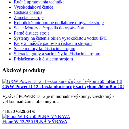
Ručná upratovania technika
Vysokotlakové čističe
Čistiaca chémia
Zametacie stroje
Robotické autonómne podlahové umývacie stroje
Sacie Motory a čerpadlá do vysávačov
Parné čistiace stroje
Systémy na čistenie okien vysokočistou vodou IPC
Kefy a unášače padov ku čistiacim strojom
Sacie motory ku čistiacim strojom
Stieracie gumy a sacie lišty ku čistiacim strojom
Príslušenstvo k čistiacim strojom
Akciové produkty
G&W Power D 12 - bezkonkurenčný sací výkon 260 mBar !!!!
Vysávač POWER D 12 je mimoriadne výkonný, všestranný s
veľkou nádržou a objemným…
418.20 €
329.64 €
Floor W 13-750 PLNÁ VÝBAVA