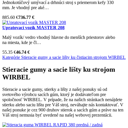
Jednokotúčový umývací a drhnúci stroj s priemerom kefy 330
mm. Je vhodný pre aké…
885.60 €
736.77 €
Upratovací vozík MASTER 208
Malý vozík/ vedro vhodný hlavne do menších priestorov alebo
na miesta, kde je čl…
55.35 €
46.74 €
Kategórie
Stieracie gumy a sacie lišty ku čistiacim strojom
WIRBEL
Stieracie gumy a sacie lišty ku strojom
WIRBEL
Stieracie a sacie gumy, stierky a lišty z našej ponuky sú od
svetového výrobcu sacích gúm, ktorý je dodávateľom pre
spoločnosť WIRBEL. V prípade, že na našich stránkach nenájdete
stierku alebo saciu lištu pre Váš stroj, neváhajte nás kontaktovať. V
našej ponuke je cez 900 druhov stierok a sacích gúm a práve na ten
Váš stroj nemusia byť uvedené na našej webovej prezentácii.