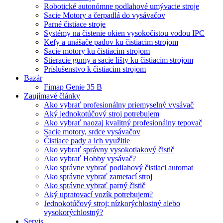
Robotické autonómne podlahové umývacie stroje
Sacie Motory a čerpadlá do vysávačov
Parné čistiace stroje
Systémy na čistenie okien vysokočistou vodou IPC
Kefy a unášače padov ku čistiacim strojom
Sacie motory ku čistiacim strojom
Stieracie gumy a sacie lišty ku čistiacim strojom
Príslušenstvo k čistiacim strojom
Bazár
Fimap Genie 35 B
Zaujímavé články
Ako vybrať profesionálny priemyselný vysávač
Aký jednokotúčový stroj potrebujem
Ako vybrať naozaj kvalitný profesionálny tepovač
Sacie motory, srdce vysávačov
Čistiace pady a ich využitie
Ako vybrať správny vysokotlakový čistič
Ako vybrať Hobby vysávač?
Ako správne vybrať podlahový čistiaci automat
Ako správne vybrať zametací stroj
Ako správne vybrať parný čistič
Aký upratovací vozík potrebujem?
Jednokotúčový stroj: nízkorýchlostný alebo
vysokorýchlostný?
Servis