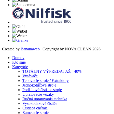
Created by
Bananaweb
| Copyright by NOVA CLEAN 2026
Domov
Kto sme
Kategórie
TOTÁLNY VÝPREDAJ AŽ - 40%
Vysávače
Tepovacie stroje / Extraktory
Jednokotúčové stroje
Podlahové čistiace stroje
Upratovacie vozíky
Ručná upratovania technika
Vysokotlakové čističe
Čistiaca chémia
Zametacie stroje