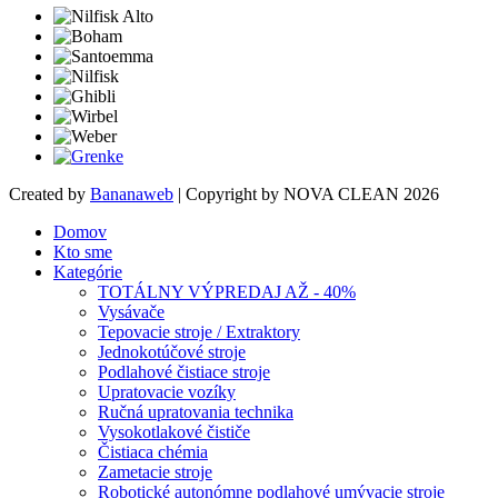
Created by
Bananaweb
| Copyright by NOVA CLEAN 2026
Domov
Kto sme
Kategórie
TOTÁLNY VÝPREDAJ AŽ - 40%
Vysávače
Tepovacie stroje / Extraktory
Jednokotúčové stroje
Podlahové čistiace stroje
Upratovacie vozíky
Ručná upratovania technika
Vysokotlakové čističe
Čistiaca chémia
Zametacie stroje
Robotické autonómne podlahové umývacie stroje