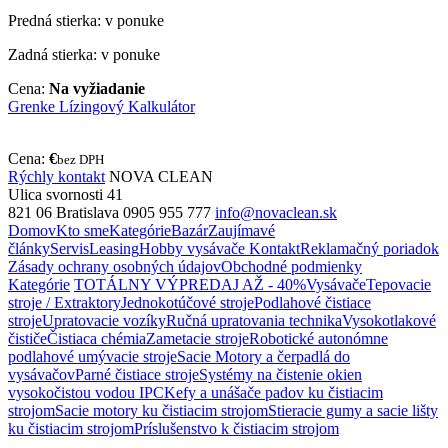
Predná stierka: v ponuke
Zadná stierka:
v ponuke
Cena:
Na vyžiadanie
Grenke Lízingový Kalkulátor
Cena:
€
bez DPH
Rýchly kontakt
NOVA CLEAN
Ulica svornosti 41
821 06 Bratislava
0905 955 777
info@novaclean.sk
Domov
Kto sme
Kategórie
Bazár
Zaujímavé
články
Servis
Leasing
Hobby vysávače
Kontakt
Reklamačný poriadok
Zásady ochrany osobných údajov
Obchodné podmienky
Kategórie
TOTÁLNY VÝPREDAJ AŽ - 40%
Vysávače
Tepovacie
stroje / Extraktory
Jednokotúčové stroje
Podlahové čistiace
stroje
Upratovacie vozíky
Ručná upratovania technika
Vysokotlakové
čističe
Čistiaca chémia
Zametacie stroje
Robotické autonómne
podlahové umývacie stroje
Sacie Motory a čerpadlá do
vysávačov
Parné čistiace stroje
Systémy na čistenie okien
vysokočistou vodou IPC
Kefy a unášače padov ku čistiacim
strojom
Sacie motory ku čistiacim strojom
Stieracie gumy a sacie lišty
ku čistiacim strojom
Príslušenstvo k čistiacim strojom