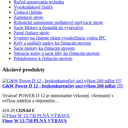
Ručná upratovania technika
Vysokotlakové čističe
Čistiaca chémia
Zametacie stroje
Robotické autonómne podlahové umývacie stroje
Sacie Motory a čerpadlá do vysávačov
Parné čistiace stroje
Systémy na čistenie okien vysokočistou vodou IPC
Kefy a unášače padov ku čistiacim strojom
Sacie motory ku čistiacim strojom
Stieracie gumy a sacie lišty ku čistiacim strojom
Príslušenstvo k čistiacim strojom
Akciové produkty
G&W Power D 12 - bezkonkurenčný sací výkon 260 mBar !!!!
Vysávač POWER D 12 je mimoriadne výkonný, všestranný s
veľkou nádržou a objemným…
418.20 €
329.64 €
Floor W 13-750 PLNÁ VÝBAVA