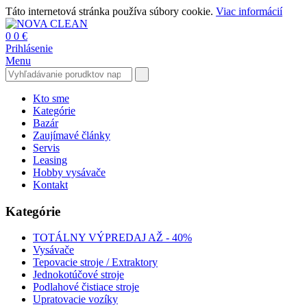
Táto internetová stránka používa súbory cookie.
Viac informácií
0
0 €
Prihlásenie
Menu
Kto sme
Kategórie
Bazár
Zaujímavé články
Servis
Leasing
Hobby vysávače
Kontakt
Kategórie
TOTÁLNY VÝPREDAJ AŽ - 40%
Vysávače
Tepovacie stroje / Extraktory
Jednokotúčové stroje
Podlahové čistiace stroje
Upratovacie vozíky