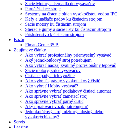
Sacie Motory a čerpadlá do vysávačov
Parné čistiace stroje
Systémy na čistenie okien vysokočistou vodou IPC
Kefy a unášače padov ku čistiacim strojom
Sacie motory ku čistiacim strojom
Stieracie gumy a sacie lišty ku čistiacim strojom
Príslušenstvo k čistiacim strojom
Bazár
Fimap Genie 35 B
Zaujímavé články
Ako vybrať profesionálny priemyselný vysávač
Aký jednokotúčový stroj potrebujem
Ako vybrať naozaj kvalitný profesionálny tepovač
Sacie motory, srdce vysávačov
Čistiace pady a ich využitie
Ako vybrať správny vysokotlakový čistič
Ako vybrať Hobby vysávač?
Ako správne vybrať podlahový čistiaci automat
Ako správne vybrať zametací stroj
Ako správne vybrať parný čistič
Aký upratovací vozík potrebujem?
Jednokotúčový stroj: nízkorýchlostný alebo
vysokorýchlostný?
Servis
Leasing