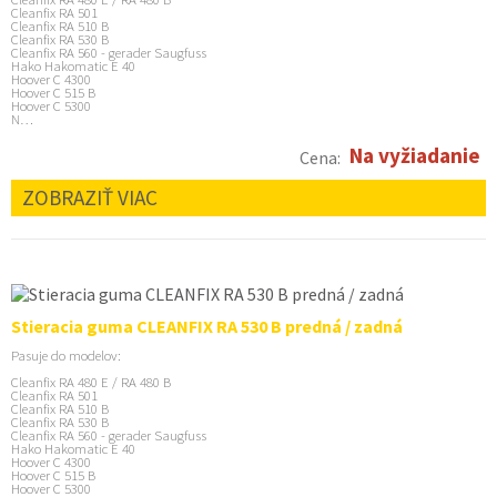
Cleanfix RA 501
Cleanfix RA 510 B
Cleanfix RA 530 B
Cleanfix RA 560 - gerader Saugfuss
Hako Hakomatic E 40
Hoover C 4300
Hoover C 515 B
Hoover C 5300
N…
Na vyžiadanie
Cena:
ZOBRAZIŤ VIAC
Stieracia guma CLEANFIX RA 530 B predná / zadná
Pasuje do modelov:
Cleanfix RA 480 E / RA 480 B
Cleanfix RA 501
Cleanfix RA 510 B
Cleanfix RA 530 B
Cleanfix RA 560 - gerader Saugfuss
Hako Hakomatic E 40
Hoover C 4300
Hoover C 515 B
Hoover C 5300