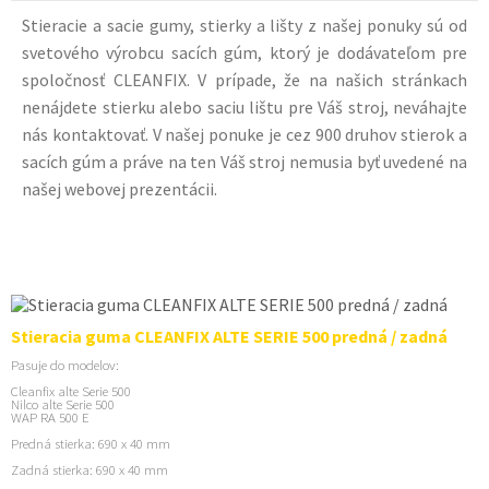
Stieracie a sacie gumy, stierky a lišty z našej ponuky sú od
svetového výrobcu sacích gúm, ktorý je dodávateľom pre
spoločnosť CLEANFIX. V prípade, že na našich stránkach
nenájdete stierku alebo saciu lištu pre Váš stroj, neváhajte
nás kontaktovať. V našej ponuke je cez 900 druhov stierok a
sacích gúm a práve na ten Váš stroj nemusia byť uvedené na
našej webovej prezentácii.
Stieracia guma CLEANFIX ALTE SERIE 500 predná / zadná
Pasuje do modelov:
Cleanfix alte Serie 500
Nilco alte Serie 500
WAP RA 500 E
Predná stierka: 690 x 40 mm
Zadná stierka: 690 x 40 mm