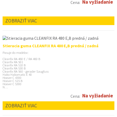
Na vyžiadanie
Cena:
ZOBRAZIŤ VIAC
Stieracia guma CLEANFIX RA 480 E,B predná / zadná
Pasuje do modelov:
Cleanfix RA 480 E / RA 480 B
Cleanfix RA 501
Cleanfix RA 510 B
Cleanfix RA 530 B
Cleanfix RA 560 - gerader Saugfuss
Hako Hakomatic E 40
Hoover C 4300
Hoover C 515 B
Hoover C 5300
N…
Na vyžiadanie
Cena:
ZOBRAZIŤ VIAC