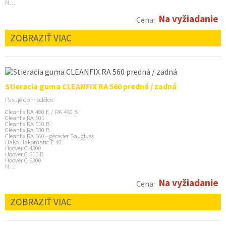
N…
Na vyžiadanie
Cena:
ZOBRAZIŤ VIAC
Stieracia guma CLEANFIX RA 560 predná / zadná
Pasuje do modelov:
Cleanfix RA 480 E / RA 480 B
Cleanfix RA 501
Cleanfix RA 510 B
Cleanfix RA 530 B
Cleanfix RA 560 - gerader Saugfuss
Hako Hakomatic E 40
Hoover C 4300
Hoover C 515 B
Hoover C 5300
N…
Na vyžiadanie
Cena:
ZOBRAZIŤ VIAC