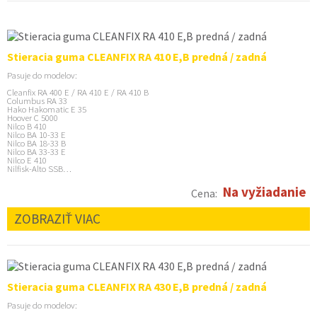
Stieracia guma CLEANFIX RA 410 E,B predná / zadná
Pasuje do modelov:
Cleanfix RA 400 E / RA 410 E / RA 410 B
Columbus RA 33
Hako Hakomatic E 35
Hoover C 5000
Nilco B 410
Nilco BA 10-33 E
Nilco BA 18-33 B
Nilco BA 33-33 E
Nilco E 410
Nilfisk-Alto SSB…
Na vyžiadanie
Cena:
ZOBRAZIŤ VIAC
Stieracia guma CLEANFIX RA 430 E,B predná / zadná
Pasuje do modelov: