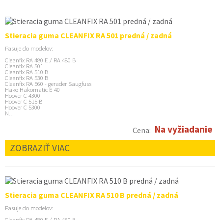
Stieracia guma CLEANFIX RA 501 predná / zadná
Pasuje do modelov:
Cleanfix RA 480 E / RA 480 B
Cleanfix RA 501
Cleanfix RA 510 B
Cleanfix RA 530 B
Cleanfix RA 560 - gerader Saugfuss
Hako Hakomatic E 40
Hoover C 4300
Hoover C 515 B
Hoover C 5300
N…
Na vyžiadanie
Cena:
ZOBRAZIŤ VIAC
Stieracia guma CLEANFIX RA 510 B predná / zadná
Pasuje do modelov:
Cleanfix RA 480 E / RA 480 B