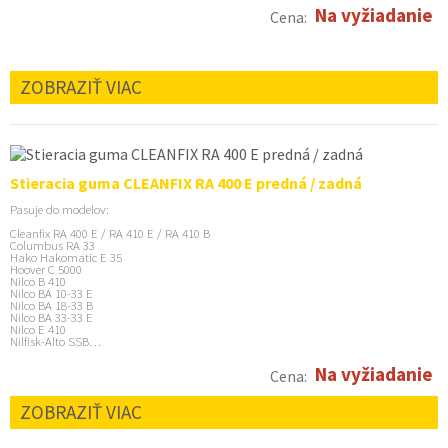
Na vyžiadanie
Cena:
ZOBRAZIŤ VIAC
Stieracia guma CLEANFIX RA 400 E predná / zadná
Pasuje do modelov:
Cleanfix RA 400 E / RA 410 E / RA 410 B
Columbus RA 33
Hako Hakomatic E 35
Hoover C 5000
Nilco B 410
Nilco BA 10-33 E
Nilco BA 18-33 B
Nilco BA 33-33 E
Nilco E 410
Nilfisk-Alto SSB…
Na vyžiadanie
Cena:
ZOBRAZIŤ VIAC