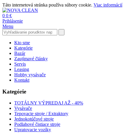
Táto internetová stránka používa súbory cookie.
Viac informácií
0
0 €
Prihlásenie
Menu
Kto sme
Kategórie
Bazár
Zaujímavé články
Servis
Leasing
Hobby vysávače
Kontakt
Kategórie
TOTÁLNY VÝPREDAJ AŽ - 40%
Vysávače
Tepovacie stroje / Extraktory
Jednokotúčové stroje
Podlahové čistiace stroje
Upratovacie vozíky