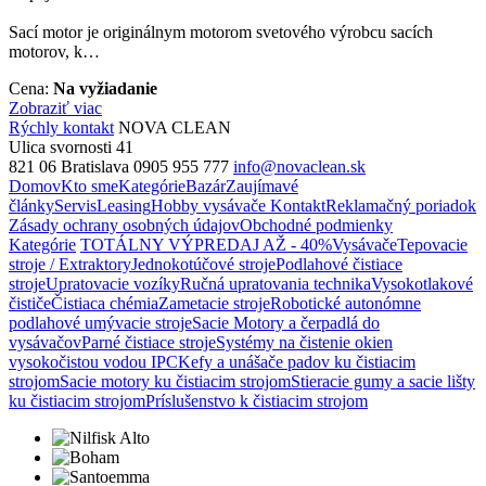
Sací motor je originálnym motorom svetového výrobcu sacích
motorov, k…
Cena:
Na vyžiadanie
Zobraziť viac
Rýchly kontakt
NOVA CLEAN
Ulica svornosti 41
821 06 Bratislava
0905 955 777
info@novaclean.sk
Domov
Kto sme
Kategórie
Bazár
Zaujímavé
články
Servis
Leasing
Hobby vysávače
Kontakt
Reklamačný poriadok
Zásady ochrany osobných údajov
Obchodné podmienky
Kategórie
TOTÁLNY VÝPREDAJ AŽ - 40%
Vysávače
Tepovacie
stroje / Extraktory
Jednokotúčové stroje
Podlahové čistiace
stroje
Upratovacie vozíky
Ručná upratovania technika
Vysokotlakové
čističe
Čistiaca chémia
Zametacie stroje
Robotické autonómne
podlahové umývacie stroje
Sacie Motory a čerpadlá do
vysávačov
Parné čistiace stroje
Systémy na čistenie okien
vysokočistou vodou IPC
Kefy a unášače padov ku čistiacim
strojom
Sacie motory ku čistiacim strojom
Stieracie gumy a sacie lišty
ku čistiacim strojom
Príslušenstvo k čistiacim strojom