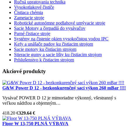
Ručná upratovania technika
Vysokotlakové čističe
Čistiaca chémia
Zametacie stroje
Robotické autonómne podlahové umývacie stroje
Sacie Motory a čerpadlá do vysávačov
Parné čistiace stroje
Systémy na čistenie okien vysokočistou vodou IPC
Kefy a unášače padov ku čistiacim strojom
Sacie motory ku čistiacim strojom
Stieracie gumy a sacie lišty ku čistiacim strojom
Príslušenstvo k čistiacim strojom
Akciové produkty
G&W Power D 12 - bezkonkurenčný sací výkon 260 mBar !!!!
Vysávač POWER D 12 je mimoriadne výkonný, všestranný s
veľkou nádržou a objemným…
418.20 €
329.64 €
Floor W 13-750 PLNÁ VÝBAVA