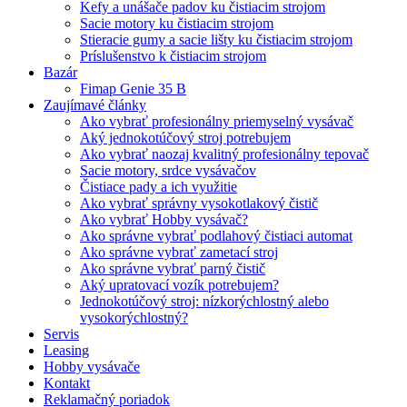
Kefy a unášače padov ku čistiacim strojom
Sacie motory ku čistiacim strojom
Stieracie gumy a sacie lišty ku čistiacim strojom
Príslušenstvo k čistiacim strojom
Bazár
Fimap Genie 35 B
Zaujímavé články
Ako vybrať profesionálny priemyselný vysávač
Aký jednokotúčový stroj potrebujem
Ako vybrať naozaj kvalitný profesionálny tepovač
Sacie motory, srdce vysávačov
Čistiace pady a ich využitie
Ako vybrať správny vysokotlakový čistič
Ako vybrať Hobby vysávač?
Ako správne vybrať podlahový čistiaci automat
Ako správne vybrať zametací stroj
Ako správne vybrať parný čistič
Aký upratovací vozík potrebujem?
Jednokotúčový stroj: nízkorýchlostný alebo
vysokorýchlostný?
Servis
Leasing
Hobby vysávače
Kontakt
Reklamačný poriadok