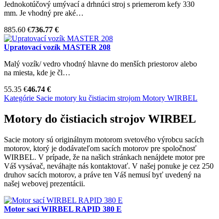
Jednokotúčový umývací a drhnúci stroj s priemerom kefy 330
mm. Je vhodný pre aké…
885.60 €
736.77 €
Upratovací vozík MASTER 208
Malý vozík/ vedro vhodný hlavne do menších priestorov alebo
na miesta, kde je čl…
55.35 €
46.74 €
Kategórie
Sacie motory ku čistiacim strojom
Motory WIRBEL
Motory do čistiacich strojov WIRBEL
Sacie motory sú originálnym motorom svetového výrobcu sacích
motorov, ktorý je dodávateľom sacích motorov pre spoločnosť
WIRBEL. V prípade, že na našich stránkach nenájdete motor pre
Váš vysávač, neváhajte nás kontaktovať. V našej ponuke je cez 250
druhov sacích motorov, a práve ten Váš nemusí byť uvedený na
našej webovej prezentácii.
Motor sací WIRBEL RAPID 380 E