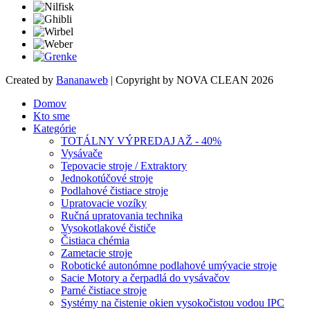
Created by
Bananaweb
| Copyright by NOVA CLEAN 2026
Domov
Kto sme
Kategórie
TOTÁLNY VÝPREDAJ AŽ - 40%
Vysávače
Tepovacie stroje / Extraktory
Jednokotúčové stroje
Podlahové čistiace stroje
Upratovacie vozíky
Ručná upratovania technika
Vysokotlakové čističe
Čistiaca chémia
Zametacie stroje
Robotické autonómne podlahové umývacie stroje
Sacie Motory a čerpadlá do vysávačov
Parné čistiace stroje
Systémy na čistenie okien vysokočistou vodou IPC