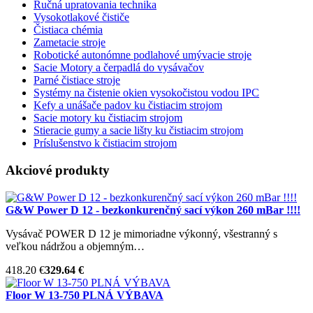
Ručná upratovania technika
Vysokotlakové čističe
Čistiaca chémia
Zametacie stroje
Robotické autonómne podlahové umývacie stroje
Sacie Motory a čerpadlá do vysávačov
Parné čistiace stroje
Systémy na čistenie okien vysokočistou vodou IPC
Kefy a unášače padov ku čistiacim strojom
Sacie motory ku čistiacim strojom
Stieracie gumy a sacie lišty ku čistiacim strojom
Príslušenstvo k čistiacim strojom
Akciové produkty
G&W Power D 12 - bezkonkurenčný sací výkon 260 mBar !!!!
Vysávač POWER D 12 je mimoriadne výkonný, všestranný s
veľkou nádržou a objemným…
418.20 €
329.64 €
Floor W 13-750 PLNÁ VÝBAVA