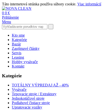
Táto internetová stránka používa súbory cookie.
Viac informácií
0
0 €
Prihlásenie
Menu
Kto sme
Kategórie
Bazár
Zaujímavé články
Servis
Leasing
Hobby vysávače
Kontakt
Kategórie
TOTÁLNY VÝPREDAJ AŽ - 40%
Vysávače
Tepovacie stroje / Extraktory
Jednokotúčové stroje
Podlahové čistiace stroje
Upratovacie vozíky