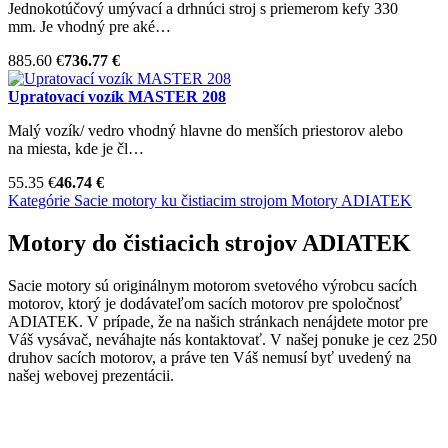
Jednokotúčový umývací a drhnúci stroj s priemerom kefy 330
mm. Je vhodný pre aké…
885.60 €
736.77 €
Upratovací vozík MASTER 208
Malý vozík/ vedro vhodný hlavne do menších priestorov alebo
na miesta, kde je čl…
55.35 €
46.74 €
Kategórie
Sacie motory ku čistiacim strojom
Motory ADIATEK
Motory do čistiacich strojov ADIATEK
Sacie motory sú originálnym motorom svetového výrobcu sacích
motorov, ktorý je dodávateľom sacích motorov pre spoločnosť
ADIATEK. V prípade, že na našich stránkach nenájdete motor pre
Váš vysávač, neváhajte nás kontaktovať. V našej ponuke je cez 250
druhov sacích motorov, a práve ten Váš nemusí byť uvedený na
našej webovej prezentácii.