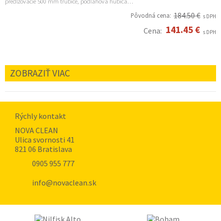
predlžovacie 500 mm trubice, podlahová hubica…
184.50 €
Pôvodná cena:
s DPH
141.45 €
Cena:
s DPH
ZOBRAZIŤ VIAC
Rýchly kontakt
NOVA CLEAN
Ulica svornosti 41
821 06 Bratislava
0905 955 777
info@novaclean.sk