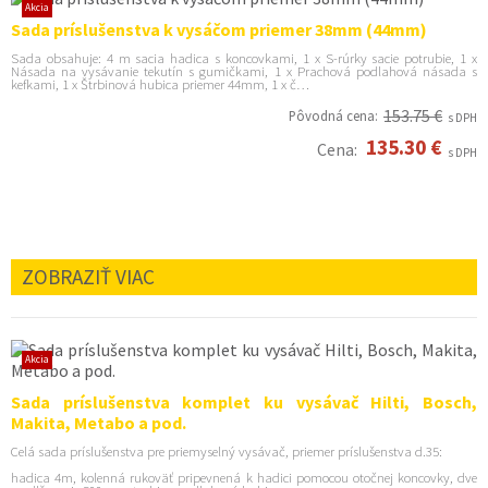
Akcia
Sada príslušenstva k vysáčom priemer 38mm (44mm)
Sada obsahuje: 4 m sacia hadica s koncovkami, 1 x S-rúrky sacie potrubie, 1 x
Násada na vysávanie tekutín s gumičkami, 1 x Prachová podlahová násada s
kefkami, 1 x Štrbinová hubica priemer 44mm, 1 x č…
153.75 €
Pôvodná cena:
s DPH
135.30 €
Cena:
s DPH
ZOBRAZIŤ VIAC
Akcia
Sada príslušenstva komplet ku vysávač Hilti, Bosch,
Makita, Metabo a pod.
Celá sada príslušenstva pre priemyselný vysávač, priemer príslušenstva d.35:
hadica 4m, kolenná rukoväť pripevnená k hadici pomocou otočnej koncovky, dve