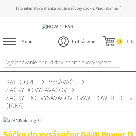
Táto internetová stránka používa súbory cookie.
Viac informácií
Menu
Prihlásenie
0
0 €
KATEGÓRIE
VYSÁVAČE
SÁČKY DO VYSÁVAČOV
SÁČKY DO VYSÁVAČOV G&W POWER D 12
(10KS)
Sáčky do vysávačov G&W Power D