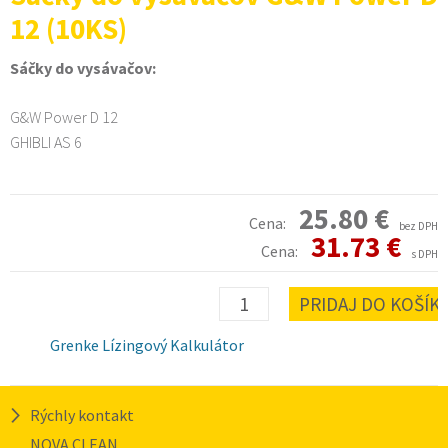
12 (10KS)
Sáčky do vysávačov:
G&W Power D 12
GHIBLI AS 6
25.80 €
Cena:
bez DPH
31.73 €
Cena:
s DPH
Grenke Lízingový Kalkulátor
Rýchly kontakt
NOVA CLEAN