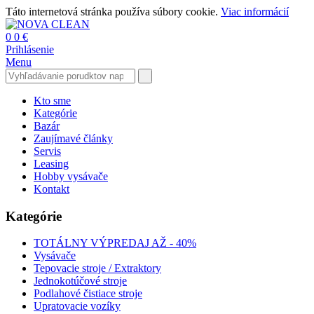
Táto internetová stránka používa súbory cookie.
Viac informácií
0
0 €
Prihlásenie
Menu
Kto sme
Kategórie
Bazár
Zaujímavé články
Servis
Leasing
Hobby vysávače
Kontakt
Kategórie
TOTÁLNY VÝPREDAJ AŽ - 40%
Vysávače
Tepovacie stroje / Extraktory
Jednokotúčové stroje
Podlahové čistiace stroje
Upratovacie vozíky