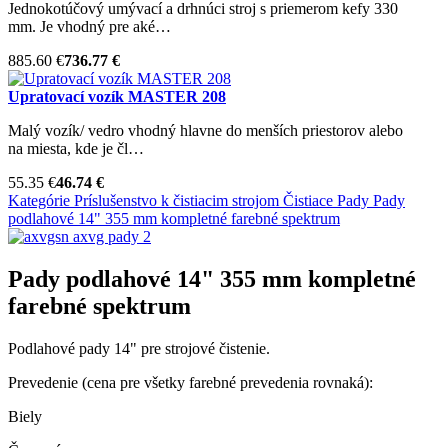
Jednokotúčový umývací a drhnúci stroj s priemerom kefy 330
mm. Je vhodný pre aké…
885.60 €
736.77 €
Upratovací vozík MASTER 208
Malý vozík/ vedro vhodný hlavne do menších priestorov alebo
na miesta, kde je čl…
55.35 €
46.74 €
Kategórie
Príslušenstvo k čistiacim strojom
Čistiace Pady
Pady
podlahové 14" 355 mm kompletné farebné spektrum
Pady podlahové 14" 355 mm kompletné
farebné spektrum
Podlahové pady 14" pre strojové čistenie.
Prevedenie (cena pre všetky farebné prevedenia rovnaká):
Biely