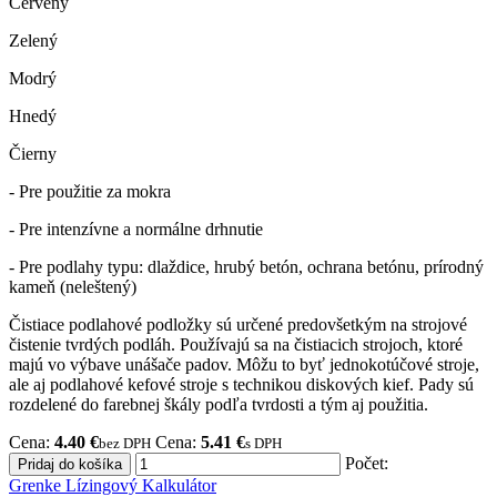
Červený
Zelený
Modrý
Hnedý
Čierny
- Pre použitie za mokra
- Pre intenzívne a normálne drhnutie
- Pre podlahy typu: dlaždice, hrubý betón, ochrana betónu, prírodný
kameň (neleštený)
Čistiace podlahové podložky sú určené predovšetkým na strojové
čistenie tvrdých podláh. Používajú sa na čistiacich strojoch, ktoré
majú vo výbave unášače padov. Môžu to byť jednokotúčové stroje,
ale aj podlahové kefové stroje s technikou diskových kief. Pady sú
rozdelené do farebnej škály podľa tvrdosti a tým aj použitia.
Cena:
4.40 €
Cena:
5.41 €
bez DPH
s DPH
Počet:
Grenke Lízingový Kalkulátor