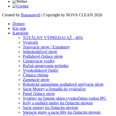
Created by
Bananaweb
| Copyright by NOVA CLEAN 2026
Domov
Kto sme
Kategórie
TOTÁLNY VÝPREDAJ AŽ - 40%
Vysávače
Tepovacie stroje / Extraktory
Jednokotúčové stroje
Podlahové čistiace stroje
Upratovacie vozíky
Ručná upratovania technika
Vysokotlakové čističe
Čistiaca chémia
Zametacie stroje
Robotické autonómne podlahové umývacie stroje
Sacie Motory a čerpadlá do vysávačov
Parné čistiace stroje
Systémy na čistenie okien vysokočistou vodou IPC
Kefy a unášače padov ku čistiacim strojom
Sacie motory ku čistiacim strojom
Stieracie gumy a sacie lišty ku čistiacim strojom