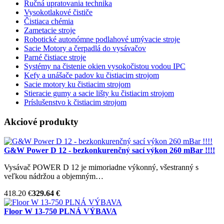
Ručná upratovania technika
Vysokotlakové čističe
Čistiaca chémia
Zametacie stroje
Robotické autonómne podlahové umývacie stroje
Sacie Motory a čerpadlá do vysávačov
Parné čistiace stroje
Systémy na čistenie okien vysokočistou vodou IPC
Kefy a unášače padov ku čistiacim strojom
Sacie motory ku čistiacim strojom
Stieracie gumy a sacie lišty ku čistiacim strojom
Príslušenstvo k čistiacim strojom
Akciové produkty
G&W Power D 12 - bezkonkurenčný sací výkon 260 mBar !!!!
Vysávač POWER D 12 je mimoriadne výkonný, všestranný s
veľkou nádržou a objemným…
418.20 €
329.64 €
Floor W 13-750 PLNÁ VÝBAVA