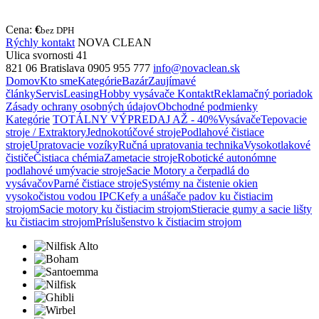
Cena:
€
bez DPH
Rýchly kontakt
NOVA CLEAN
Ulica svornosti 41
821 06 Bratislava
0905 955 777
info@novaclean.sk
Domov
Kto sme
Kategórie
Bazár
Zaujímavé
články
Servis
Leasing
Hobby vysávače
Kontakt
Reklamačný poriadok
Zásady ochrany osobných údajov
Obchodné podmienky
Kategórie
TOTÁLNY VÝPREDAJ AŽ - 40%
Vysávače
Tepovacie
stroje / Extraktory
Jednokotúčové stroje
Podlahové čistiace
stroje
Upratovacie vozíky
Ručná upratovania technika
Vysokotlakové
čističe
Čistiaca chémia
Zametacie stroje
Robotické autonómne
podlahové umývacie stroje
Sacie Motory a čerpadlá do
vysávačov
Parné čistiace stroje
Systémy na čistenie okien
vysokočistou vodou IPC
Kefy a unášače padov ku čistiacim
strojom
Sacie motory ku čistiacim strojom
Stieracie gumy a sacie lišty
ku čistiacim strojom
Príslušenstvo k čistiacim strojom