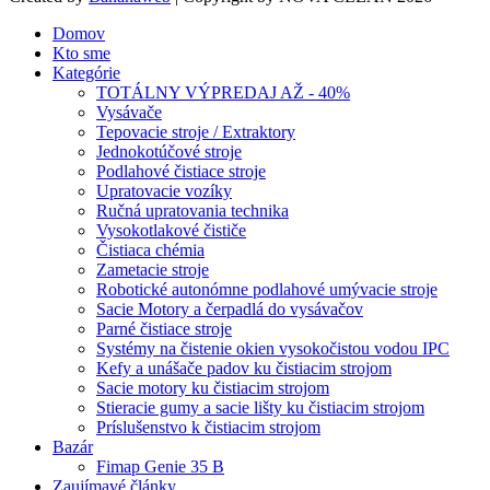
Domov
Kto sme
Kategórie
TOTÁLNY VÝPREDAJ AŽ - 40%
Vysávače
Tepovacie stroje / Extraktory
Jednokotúčové stroje
Podlahové čistiace stroje
Upratovacie vozíky
Ručná upratovania technika
Vysokotlakové čističe
Čistiaca chémia
Zametacie stroje
Robotické autonómne podlahové umývacie stroje
Sacie Motory a čerpadlá do vysávačov
Parné čistiace stroje
Systémy na čistenie okien vysokočistou vodou IPC
Kefy a unášače padov ku čistiacim strojom
Sacie motory ku čistiacim strojom
Stieracie gumy a sacie lišty ku čistiacim strojom
Príslušenstvo k čistiacim strojom
Bazár
Fimap Genie 35 B
Zaujímavé články