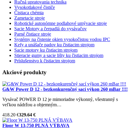
Ručná upratovania technika
Vysokotlakové čističe
Čistiaca chémia
Zametacie stroje
Robotické autonómne podlahové umývacie stroje
Sacie Motory a čerpadlá do vysávačov
Parné čistiace stroje
Systémy na čistenie okien vysokočistou vodou IPC
Kefy a unášače padov ku čistiacim strojom
Sacie motory ku čistiacim strojom
Stieracie gumy a sacie lišty ku čistiacim strojom
Príslušenstvo k čistiacim strojom
Akciové produkty
G&W Power D 12 - bezkonkurenčný sací výkon 260 mBar !!!!
Vysávač POWER D 12 je mimoriadne výkonný, všestranný s
veľkou nádržou a objemným…
418.20 €
329.64 €
Floor W 13-750 PLNÁ VÝBAVA