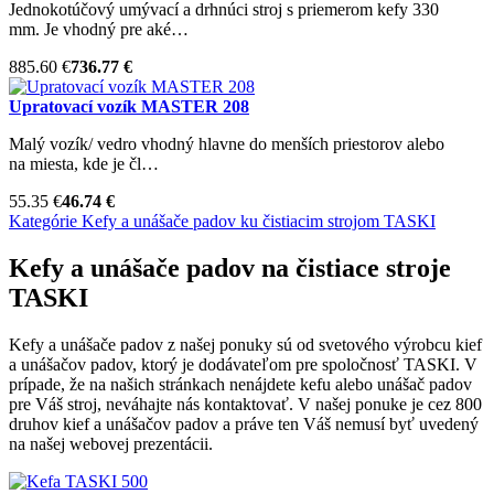
Jednokotúčový umývací a drhnúci stroj s priemerom kefy 330
mm. Je vhodný pre aké…
885.60 €
736.77 €
Upratovací vozík MASTER 208
Malý vozík/ vedro vhodný hlavne do menších priestorov alebo
na miesta, kde je čl…
55.35 €
46.74 €
Kategórie
Kefy a unášače padov ku čistiacim strojom
TASKI
Kefy a unášače padov na čistiace stroje
TASKI
Kefy a unášače padov z našej ponuky sú od svetového výrobcu kief
a unášačov padov, ktorý je dodávateľom pre spoločnosť TASKI. V
prípade, že na našich stránkach nenájdete kefu alebo unášač padov
pre Váš stroj, neváhajte nás kontaktovať. V našej ponuke je cez 800
druhov kief a unášačov padov a práve ten Váš nemusí byť uvedený
na našej webovej prezentácii.