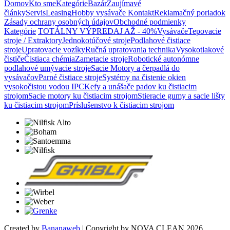
Domov
Kto sme
Kategórie
Bazár
Zaujímavé
články
Servis
Leasing
Hobby vysávače
Kontakt
Reklamačný poriadok
Zásady ochrany osobných údajov
Obchodné podmienky
Kategórie
TOTÁLNY VÝPREDAJ AŽ - 40%
Vysávače
Tepovacie
stroje / Extraktory
Jednokotúčové stroje
Podlahové čistiace
stroje
Upratovacie vozíky
Ručná upratovania technika
Vysokotlakové
čističe
Čistiaca chémia
Zametacie stroje
Robotické autonómne
podlahové umývacie stroje
Sacie Motory a čerpadlá do
vysávačov
Parné čistiace stroje
Systémy na čistenie okien
vysokočistou vodou IPC
Kefy a unášače padov ku čistiacim
strojom
Sacie motory ku čistiacim strojom
Stieracie gumy a sacie lišty
ku čistiacim strojom
Príslušenstvo k čistiacim strojom
Created by
Bananaweb
| Copyright by NOVA CLEAN 2026