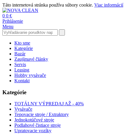
Táto internetová stránka používa súbory cookie.
Viac informácií
0
0 €
Prihlásenie
Menu
Kto sme
Kategórie
Bazár
Zaujímavé články
Servis
Leasing
Hobby vysávače
Kontakt
Kategórie
TOTÁLNY VÝPREDAJ AŽ - 40%
Vysávače
Tepovacie stroje / Extraktory
Jednokotúčové stroje
Podlahové čistiace stroje
Upratovacie vozíky