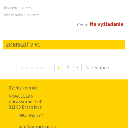
Dĺžka kefy: 530 mm
Priemer náboja: 260 mm
Na vyžiadanie
Cena:
ZOBRAZIŤ VIAC
Predchadzajúce
1
2
3
Nasledujúce
Rýchly kontakt
NOVA CLEAN
Ulica svornosti 41
821 06 Bratislava
0905 955 777
info@novaclean.sk