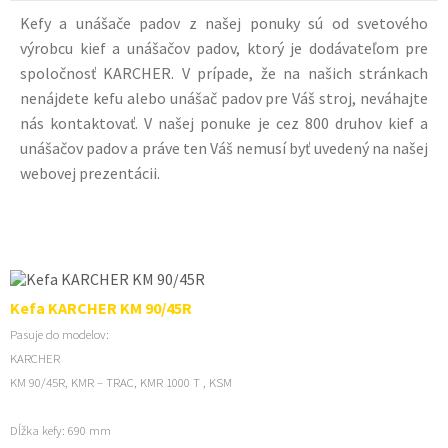
Kefy a unášače padov z našej ponuky sú od svetového
výrobcu kief a unášačov padov, ktorý je dodávateľom pre
spoločnosť KARCHER. V prípade, že na našich stránkach
nenájdete kefu alebo unášač padov pre Váš stroj, neváhajte
nás kontaktovať. V našej ponuke je cez 800 druhov kief a
unášačov padov a práve ten Váš nemusí byť uvedený na našej
webovej prezentácii.
Kefa KARCHER KM 90/45R
Pasuje do modelov:
KARCHER
KM 90/45R, KMR – TRAC, KMR 1000 T , KSM
Dĺžka kefy: 690 mm