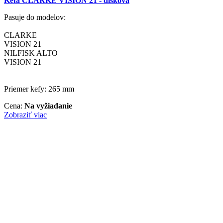
Kefa CLARKE VISION 21 - disková
Pasuje do modelov:
CLARKE
VISION 21
NILFISK ALTO
VISION 21
Priemer kefy: 265 mm
Cena:
Na vyžiadanie
Zobraziť viac