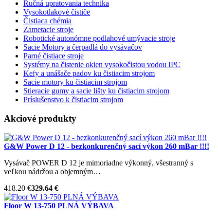
Ručná upratovania technika
Vysokotlakové čističe
Čistiaca chémia
Zametacie stroje
Robotické autonómne podlahové umývacie stroje
Sacie Motory a čerpadlá do vysávačov
Parné čistiace stroje
Systémy na čistenie okien vysokočistou vodou IPC
Kefy a unášače padov ku čistiacim strojom
Sacie motory ku čistiacim strojom
Stieracie gumy a sacie lišty ku čistiacim strojom
Príslušenstvo k čistiacim strojom
Akciové produkty
G&W Power D 12 - bezkonkurenčný sací výkon 260 mBar !!!!
Vysávač POWER D 12 je mimoriadne výkonný, všestranný s
veľkou nádržou a objemným…
418.20 €
329.64 €
Floor W 13-750 PLNÁ VÝBAVA