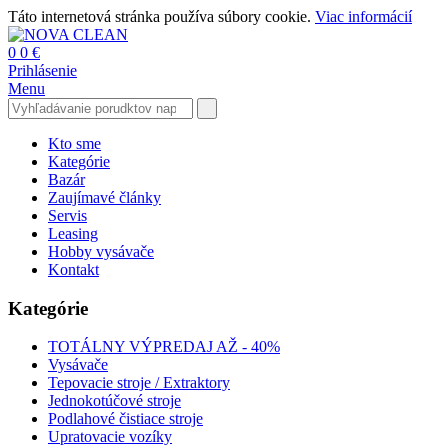
Táto internetová stránka používa súbory cookie.
Viac informácií
0
0 €
Prihlásenie
Menu
Kto sme
Kategórie
Bazár
Zaujímavé články
Servis
Leasing
Hobby vysávače
Kontakt
Kategórie
TOTÁLNY VÝPREDAJ AŽ - 40%
Vysávače
Tepovacie stroje / Extraktory
Jednokotúčové stroje
Podlahové čistiace stroje
Upratovacie vozíky