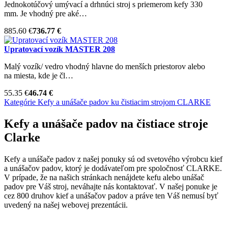
Jednokotúčový umývací a drhnúci stroj s priemerom kefy 330
mm. Je vhodný pre aké…
885.60 €
736.77 €
Upratovací vozík MASTER 208
Malý vozík/ vedro vhodný hlavne do menších priestorov alebo
na miesta, kde je čl…
55.35 €
46.74 €
Kategórie
Kefy a unášače padov ku čistiacim strojom
CLARKE
Kefy a unášače padov na čistiace stroje
Clarke
Kefy a unášače padov z našej ponuky sú od svetového výrobcu kief
a unášačov padov, ktorý je dodávateľom pre spoločnosť CLARKE.
V prípade, že na našich stránkach nenájdete kefu alebo unášač
padov pre Váš stroj, neváhajte nás kontaktovať. V našej ponuke je
cez 800 druhov kief a unášačov padov a práve ten Váš nemusí byť
uvedený na našej webovej prezentácii.