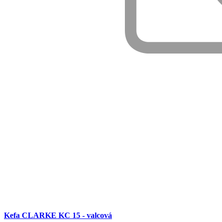
Kefa CLARKE KC 15 - valcová