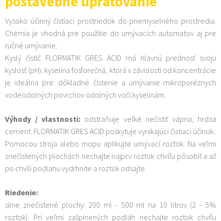
postavebné upratovanie
Vysoko účinný čistiaci prostriedok do priemyselného prostredia.
Chémia je vhodná pre použitie do umývacích automatov aj pre
ručné umývanie.
Kyslý čistič FLORMATIK GRES ACID má hlavnú prednosť svoju
kyslosť (pH), kyselina fosforečná, ktorá v závislosti od koncentrácie
je ideálna pre: dôkladné čistenie a umývanie mikroporéznych
vodeodolných povrchov odolných voči kyselinám.
Výhody / vlastnosti:
odstraňuje veľké nečistiť vápna, hrdza
cement. FLORMATIK GRES ACID poskytuje vynikajúci čistiaci účinok.
Pomocou stroja alebo mopu aplikujte umývací roztok. Na veľmi
znečistených plochách nechajte najprv roztok chvíľu pôsobiť a až
po chvíli podlahu vydrhnite a roztok odsajte.
Riedenie:
silne znečistené plochy: 200 ml - 500 ml na 10 litrov (2 - 5%
roztok). Pri veľmi zašpinených podláh nechajte roztok chvíľu