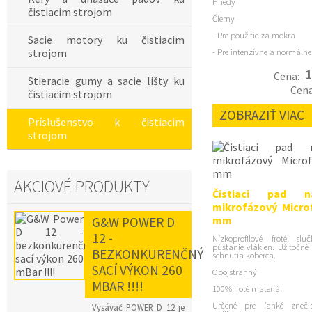
Hnedý
čistiacim strojom
Čierny
- Pre použitie za mokra
Sacie motory ku čistiacim
strojom
- Pre intenzívne a normáln
1
Cena:
Stieracie gumy a sacie lišty ku
Cen
čistiacim strojom
ZOBRAZIŤ VIAC
Príslušenstvo k čistiacim
strojom
AKCIOVÉ PRODUKTY
Čistiaci pad 
mikrofázový Microf
mm
G&W POWER D
12 -
Nízkoprofilové froté slu
púšťanie vlákien. Užitočné
BEZKONKURENČNÝ
schnutia koberca.
SACÍ VÝKON 260
Obojstranný
MBAR !!!!
100% froté materiál
Určené pre ľahké zneči
Vysávač POWER D 12 je