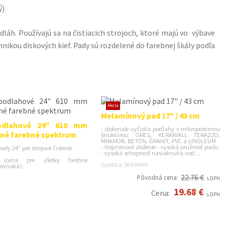
ý)
láh. Používajú sa na čistiacich strojoch, ktoré majú vo výbave
hnikou diskových kief. Pady sú rozdelené do farebnej škály podľa
Akcia
Melamínový pad 17" / 43 cm
odlahové 24" 610 mm
- dokonale vyčistia podlahy s mikroporéznou
né farebné spektrum
štruktúrou: GRES, KERAMIKU, TERAZZO,
MRAMOR, BETÓN, GRANIT, PVC a LINOLEUM
- trojvrstvové zloženie - vysoká pružnosť padu
dy 24" pre strojové čistenie.
- vysoká schopnosť nasiaknutia vod…
e (cena pre všetky farebné
Vyrobca: BOHMAN
rovnaká):
22.76 €
Pôvodná cena:
s DPH
19.68 €
Cena:
s DPH