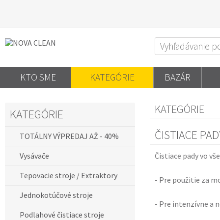
KTO SME
KATEGÓRIE
BAZÁR
KATEGÓRIE
KATEGÓRIE
ČISTIACE PAD
TOTÁLNY VÝPREDAJ AŽ - 40%
Vysávače
Čistiace pady vo v
Tepovacie stroje / Extraktory
- Pre použitie za m
Jednokotúčové stroje
- Pre intenzívne a
Podlahové čistiace stroje