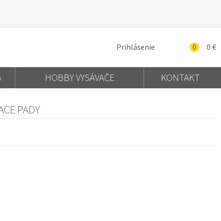
Prihlásenie
0
0 €
G
HOBBY VYSÁVAČE
KONTAKT
IACE PADY