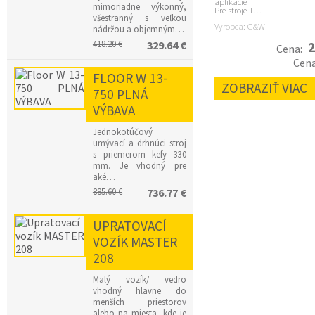
aplikácie
mimoriadne výkonný,
Pre stroje 1…
všestranný s veľkou
Vyrobca: G&W
nádržou a objemným…
418.20 €
329.64 €
2
Cena:
Cen
FLOOR W 13-
ZOBRAZIŤ VIAC
750 PLNÁ
VÝBAVA
Jednokotúčový
umývací a drhnúci stroj
s priemerom kefy 330
mm. Je vhodný pre
aké…
885.60 €
736.77 €
UPRATOVACÍ
VOZÍK MASTER
208
Malý vozík/ vedro
vhodný hlavne do
menších priestorov
alebo na miesta, kde je