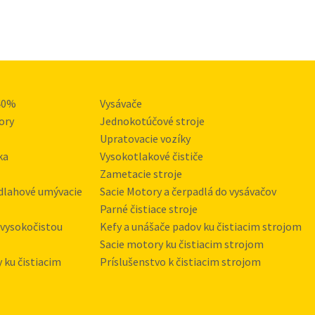
40%
Vysávače
ory
Jednokotúčové stroje
Upratovacie vozíky
ka
Vysokotlakové čističe
Zametacie stroje
dlahové umývacie
Sacie Motory a čerpadlá do vysávačov
Parné čistiace stroje
 vysokočistou
Kefy a unášače padov ku čistiacim strojom
Sacie motory ku čistiacim strojom
y ku čistiacim
Príslušenstvo k čistiacim strojom