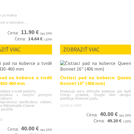
ie za mokra
zívne a normálne …
11.90 €
Cena:
bez DPH
Cena:
14.64 €
s DPH
ZIŤ VIAC
ZOBRAZIŤ VIAC
 pad na koberce a tvrdé
Čistiaci pad na koberce Queen
 430-460 mm
Bonnet 16" (406 mm)
 koberce a tvrdé podlahy.
Poskytuje extra drhnutie kobercov pre lepší
rovlákno s novými jemnými
čistiaci výsledok. Dvojité šitie okrajov
prúžkami.
predlžuje životnosť padu.
ojvrstvová konštrukcia vlákien,
Vyrobca: G&W
 dôkladnejšie čistenie
 použitie
40.00 €
Cena:
bez DPH
&W
Cena:
49.20 €
s DPH
40.00 €
Cena:
bez DPH