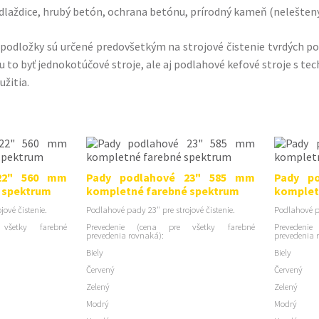
 dlaždice, hrubý betón, ochrana betónu, prírodný kameň (nelešten
podložky sú určené predovšetkým na strojové čistenie tvrdých pod
 to byť jednokotúčové stroje, ale aj podlahové kefové stroje s tec
užitia.
22" 560 mm
Pady podlahové 23" 585 mm
Pady p
 spektrum
kompletné farebné spektrum
komplet
ové čistenie.
Podlahové pady 23" pre strojové čistenie.
Podlahové pa
všetky farebné
Prevedenie (cena pre všetky farebné
Prevedeni
prevedenia rovnaká):
prevedenia 
Biely
Biely
Červený
Červený
Zelený
Zelený
Modrý
Modrý