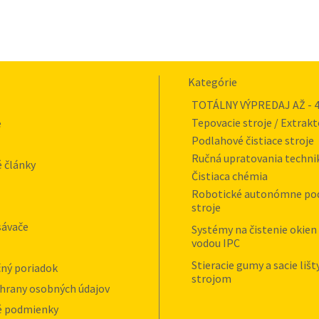
Kategórie
TOTÁLNY VÝPREDAJ AŽ - 
Tepovacie stroje / Extrakt
e
Podlahové čistiace stroje
Ručná upratovania techni
 články
Čistiaca chémia
Robotické autonómne po
stroje
sávače
Systémy na čistenie okien
vodou IPC
Stieracie gumy a sacie lišt
ný poriadok
strojom
hrany osobných údajov
 podmienky