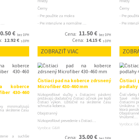
Hnedý
Hnedý
Čierny
Čierny
- Pre použitie za mokra
- Pre použit
e …
- Pre intenzívne a normálne …
- Pre inten
0.50 €
11.50 €
Cena:
bez DPH
bez DPH
a:
12.92 €
Cena:
14.15 €
s DPH
s DPH
ZOBRAZIŤ VIAC
ZOBRA
Čistiaci pad na koberce zdrsnený
Čistiaci
na koberce
Microfiber 430-460 mm
podlahy
iber 430-460
Nízkoprofilové slučky s čistiacimi pásikmi
Čistí všetky
pridávajú dodatočný čistiaci účinok pre lepší
Savé mik
čistiaci výkon. Užitočné na skrátenie času
čistiacimi 
schnutia koberca.
Unikátna tr
čky minimalizujú
ktorá ponúka
 na skrátenie času
Obojstranný
Obojstranné
Vnútorné…
Nízkoprofilové prevedenie s čistiaci…
Vyrobca: G
Vyrobca: G&W
35.00 €
stenie a suchšie
Cena:
bez DPH