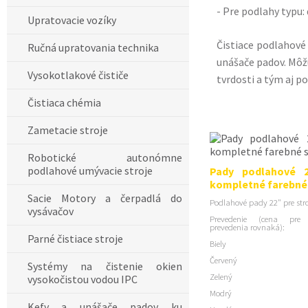
- Pre podlahy typu:
Upratovacie vozíky
Čistiace podlahové 
Ručná upratovania technika
unášače padov. Môžu
Vysokotlakové čističe
tvrdosti a tým aj po
Čistiaca chémia
Zametacie stroje
Robotické autonómne
podlahové umývacie stroje
Pady podlahové 
kompletné farebné
Sacie Motory a čerpadlá do
Podlahové pady 22" pre stroj
vysávačov
Prevedenie (cena pre 
prevedenia rovnaká):
Parné čistiace stroje
Biely
Červený
Systémy na čistenie okien
Zelený
vysokočistou vodou IPC
Modrý
Kefy a unášače padov ku