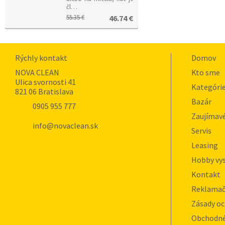
čl…
55.35 €
46.74 €
Rýchly kontakt
Domov
NOVA CLEAN
Kto sme
Ulica svornosti 41
Kategóri
821 06 Bratislava
Bazár
0905 955 777
Zaujímavé
info@novaclean.sk
Servis
Leasing
Hobby vy
Kontakt
Reklamač
Zásady oc
Obchodné