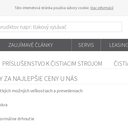
Táto internetová stránka používa súbory cookie.
Viac informácií
ZAUJÍMAVÉ ČLÁNKY
SERVIS
LEASIN
PRÍSLUŠENSTVO K ČISTIACIM STROJOM
ČIST
Y ZA NAJLEPŠIE CENY U NÁS
šetkých možných veľkostiach a prevedeniach
okra
 normálne drhnutie