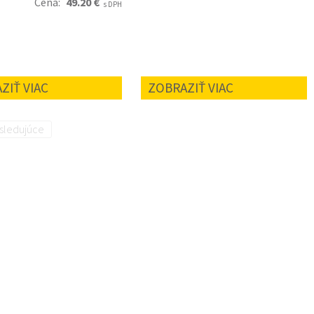
Cena:
49.20 €
s DPH
ZIŤ VIAC
ZOBRAZIŤ VIAC
sledujúce