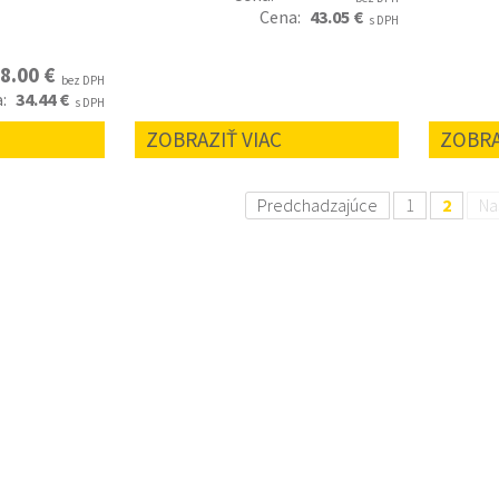
Cena:
43.05 €
s DPH
8.00 €
bez DPH
a:
34.44 €
s DPH
ZOBRAZIŤ VIAC
ZOBRA
Predchadzajúce
1
2
Na